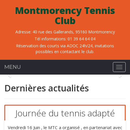
Montmorency Tennis
Club
Adresse:
40 rue des Gallerands, 95160 Montmorency
Tél informations:
01 39 64 64 04
Réservation des courts via ADOC 24h/24, invitations
possibles en contactant le club.
MENU
Navig
Précedent
Sui
Dernières actualités
Journée du tennis adapté
Vendredi 16 Juin , le MTC a organisé , en partenariat avec