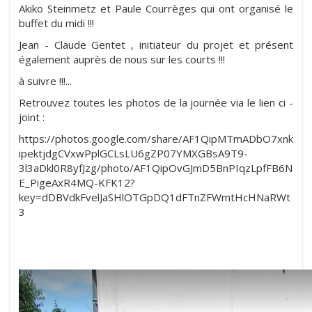
Akiko Steinmetz et Paule Courrèges qui ont organisé le
buffet du midi !!!
Jean - Claude Gentet , initiateur du projet et présent
également auprès de nous sur les courts !!!
à suivre !!!...
Retrouvez toutes les photos de la journée via le lien ci -
joint :
https://photos.google.com/share/AF1QipMTmADbO7xnk
ipektjdgCVxwPplGCLsLU6gZP07YMXGBsA9T9-
3l3aDkl0R8yfJzg/photo/AF1QipOvGJmD5BnPIqzLpfFB6N
E_PigeAxR4MQ-KFK12?
key=dDBVdkFvelJaSHlOTGpDQ1dFTnZFWmtHcHNaRWt
3