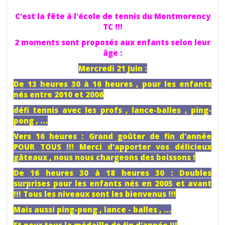
C'est la fête à l'école de tennis du Montmorency
TC !!!
2 moments sont proposés aux enfants selon leur
âge :
Mercredi 21 Juin :
De 13 heures 30 à 16 heures , pour les enfants
nés entre 2010 et 2006
défi tennis avec les profs , lance-balles , ping-
pong , ...
Vers 16 heures : Grand goûter de fin d'année
POUR TOUS !!! Merci d'apporter vos délicieux
gâteaux , nous nous chargeons des boissons !
De 16 heures 30 à 18 heures 30 : Doubles
surprises pour les enfants nés en 2005 et avant
!!! Tous les niveaux sont les bienvenus !!!
Mais aussi ping-pong , lance - balles , ...