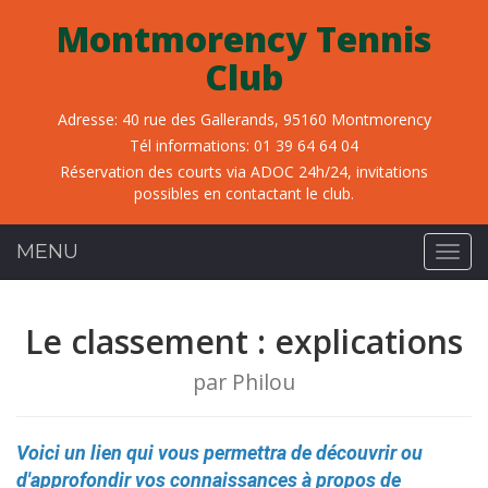
Montmorency Tennis
Club
Adresse:
40 rue des Gallerands, 95160 Montmorency
Tél informations:
01 39 64 64 04
Réservation des courts via ADOC 24h/24, invitations
possibles en contactant le club.
MENU
Navig
Le classement : explications
par Philou
Voici un lien qui vous permettra de découvrir ou
d'approfondir vos connaissances à propos de